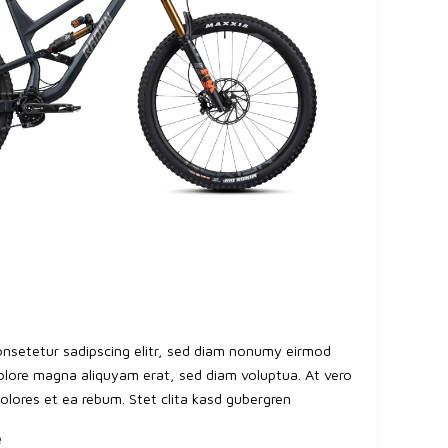
onsetetur sadipscing elitr, sed diam nonumy eirmod
olore magna aliquyam erat, sed diam voluptua. At vero
lores et ea rebum. Stet clita kasd gubergren
e